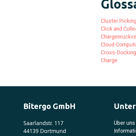
Glossa
Cluster Pickin
Click and Colle
Chargenrückve
Cloud Computin
Cross-Docking
Charge
Bitergo GmbH
Unte
Saarlandstr. 117
Über uns
44139 Dortmund
Informati