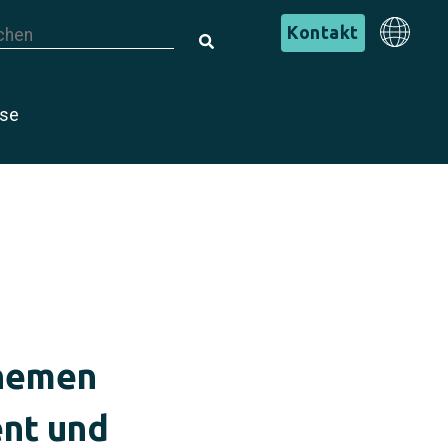
s ist ein Suchfeld mit einer automatischen Vorschlagsfunktion.
Deutsch
Kontakt
s gibt keine Vorschläge, da das Suchfeld leer ist.
Deutsch
ise
Themen
ent und