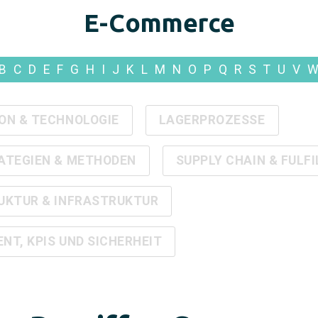
E-Commerce
B
C
D
E
F
G
H
I
J
K
L
M
N
O
P
Q
R
S
T
U
V
ON & TECHNOLOGIE
LAGERPROZESSE
ATEGIEN & METHODEN
SUPPLY CHAIN & FULF
UKTUR & INFRASTRUKTUR
T, KPIS UND SICHERHEIT