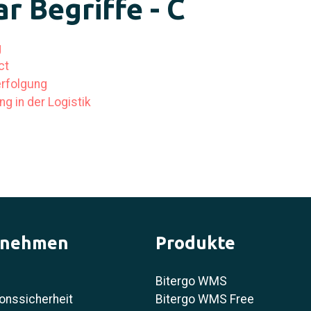
r Begriffe - C
g
ct
rfolgung
g in der Logistik
rnehmen
Produkte
Bitergo WMS
onssicherheit
Bitergo WMS Free