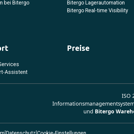
 bei Bitergo
Bitergo Lagerautomation
Bitergo Real-time Visibility
rt
Preise
Services
rt-Assistent
ISO 2
Informationsmanagementsystem
und
Bitergo Wareh
|
|
um
Datenschutz
Cookie-Einstellungen