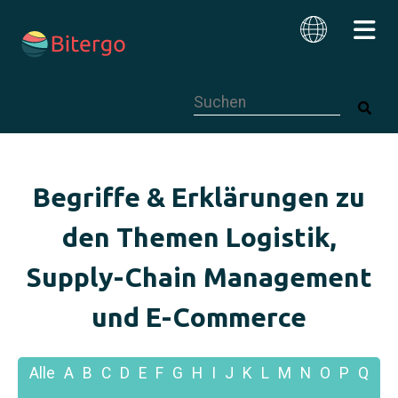
Dies ist ein Suchfeld mit einer autom
Deutsch
Begriffe & Erklärungen zu
den Themen Logistik,
Supply-Chain Management
und E-Commerce
Alle
A
B
C
D
E
F
G
H
I
J
K
L
M
N
O
P
Q