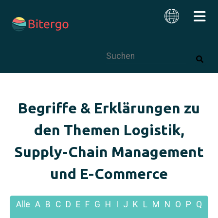
Dies ist ein Suchfeld mit einer autom
Deutsch
Begriffe & Erklärungen zu
den Themen Logistik,
Supply-Chain Management
und E-Commerce
Alle
A
B
C
D
E
F
G
H
I
J
K
L
M
N
O
P
Q