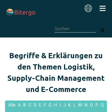
Dies ist ein Suchfeld mit einer autom
Deutsch
Begriffe & Erklärungen zu
den Themen Logistik,
Supply-Chain Management
und E-Commerce
Alle
A
B
C
D
E
F
G
H
I
J
K
L
M
N
O
P
Q