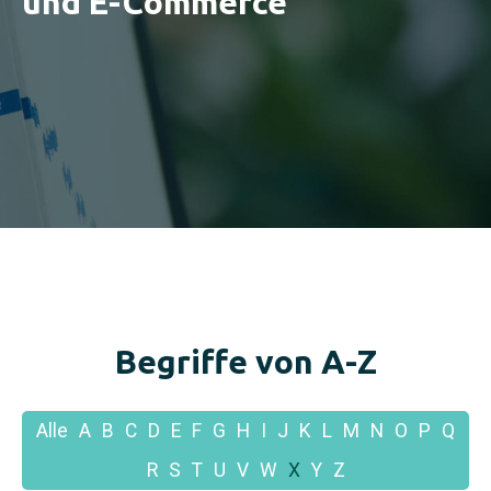
und E-Commerce
Begriffe von A-Z
Alle
A
B
C
D
E
F
G
H
I
J
K
L
M
N
O
P
Q
R
S
T
U
V
W
X
Y
Z