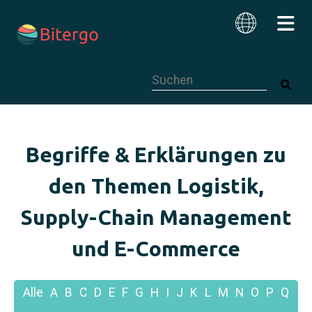
Dies ist ein Suchfeld mit einer autom
Deutsch
Begriffe & Erklärungen zu
den Themen Logistik,
Supply-Chain Management
und E-Commerce
Alle
A
B
C
D
E
F
G
H
I
J
K
L
M
N
O
P
Q