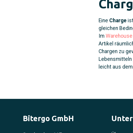
Char
Eine
Charge
is
gleichen Bedi
Im
Warehouse
Artikel räuml
Chargen zu gew
Lebensmitteln 
leicht aus dem
Bitergo GmbH
Unte