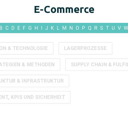
E-Commerce
B
C
D
E
F
G
H
I
J
K
L
M
N
O
P
Q
R
S
T
U
V
ON & TECHNOLOGIE
LAGERPROZESSE
ATEGIEN & METHODEN
SUPPLY CHAIN & FULF
UKTUR & INFRASTRUKTUR
T, KPIS UND SICHERHEIT