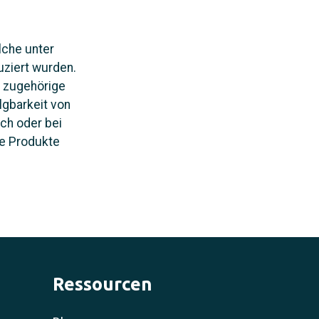
lche unter
ziert wurden.
e zugehörige
gbarkeit von
ich oder bei
te Produkte
Ressourcen