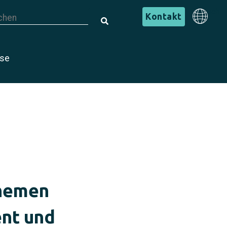
s ist ein Suchfeld mit einer automatischen Vorschlagsfunktion.
Deutsch
Kontakt
s gibt keine Vorschläge, da das Suchfeld leer ist.
Deutsch
ise
Themen
ent und