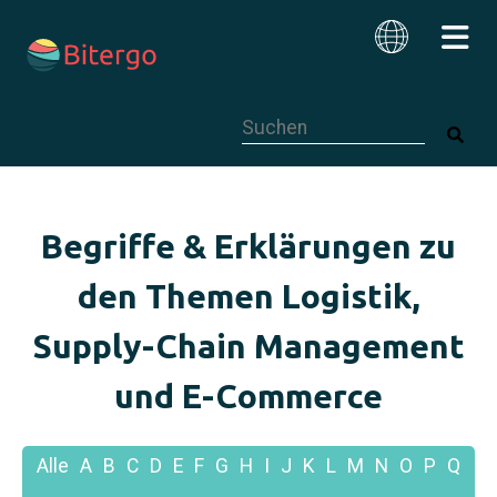
Dies ist ein Suchfeld mit einer autom
Deutsch
Begriffe & Erklärungen zu
den Themen Logistik,
Supply-Chain Management
und E-Commerce
Alle
A
B
C
D
E
F
G
H
I
J
K
L
M
N
O
P
Q