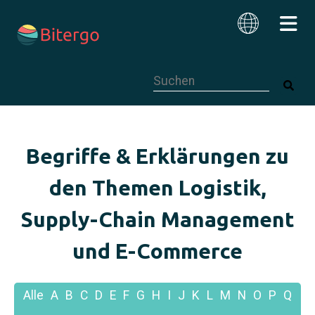
Dies ist ein Suchfeld mit einer autom
Deutsch
Begriffe & Erklärungen zu
den Themen Logistik,
Supply-Chain Management
und E-Commerce
Alle
A
B
C
D
E
F
G
H
I
J
K
L
M
N
O
P
Q