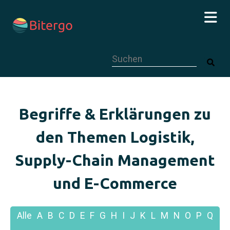
Dies ist ein Suchfeld mit einer autom
Begriffe & Erklärungen zu
den Themen Logistik,
Supply-Chain Management
und E-Commerce
Alle
A
B
C
D
E
F
G
H
I
J
K
L
M
N
O
P
Q