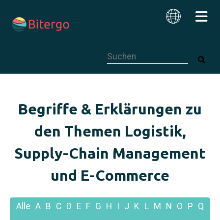
Dies ist ein Suchfeld mit einer autom
Deutsch
Begriffe & Erklärungen zu
den Themen Logistik,
Supply-Chain Management
und E-Commerce
Alle
A
B
C
D
E
F
G
H
I
J
K
L
M
N
O
P
Q