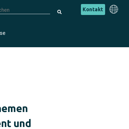
s ist ein Suchfeld mit einer automatischen Vorschlagsfunktion.
Deutsch
Kontakt
s gibt keine Vorschläge, da das Suchfeld leer ist.
Deutsch
ise
Themen
ent und