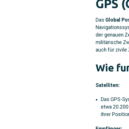
GPS (
Das
Global Po
Navigationssy
der genauen Ze
militärische Z
auch für zivil
Wie fu
Satelliten:
Das GPS-Syst
etwa 20.200 
ihrer Positio
Empfänger: