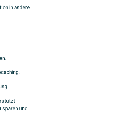
ion in andere
en.
ocaching.
ung.
rstützt
zu sparen und