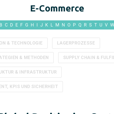
E-Commerce
B
C
D
E
F
G
H
I
J
K
L
M
N
O
P
Q
R
S
T
U
V
ON & TECHNOLOGIE
LAGERPROZESSE
ATEGIEN & METHODEN
SUPPLY CHAIN & FULF
UKTUR & INFRASTRUKTUR
T, KPIS UND SICHERHEIT