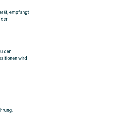
erät, empfängt
 der
zu den
sitionen wird
hrung,