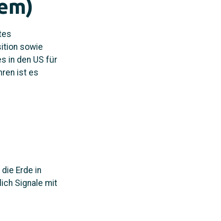
tem)
tes
ition sowie
s in den US für
ren ist es
die Erde in
ich Signale mit