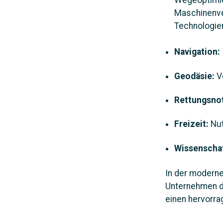
Wegeoptimie
Maschinenver
Technologie
Navigation:
Geodäsie:
V
Rettungsno
Freizeit:
Nut
Wissenscha
In der moderne
Unternehmen da
einen hervorra