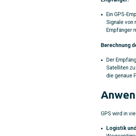
Ein GPS-Empf
Signale von 
Empfänger mi
Berechnung de
Der Empfänge
Satelliten z
die genaue P
Anwen
GPS wird in vi
Logistik u