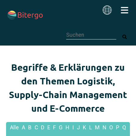
Dies ist ein Suchfeld mit einer autom
Deutsch
Begriffe & Erklärungen zu
den Themen Logistik,
Supply-Chain Management
und E-Commerce
Alle
A
B
C
D
E
F
G
H
I
J
K
L
M
N
O
P
Q