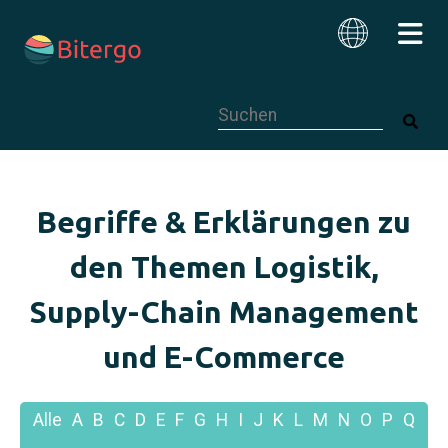
Dies ist ein Suchfeld mit einer autom
Deutsch
Begriffe & Erklärungen zu
den Themen Logistik,
Supply-Chain Management
und E-Commerce
Alle
A
B
C
D
E
F
G
H
I
J
K
L
M
N
O
P
Q