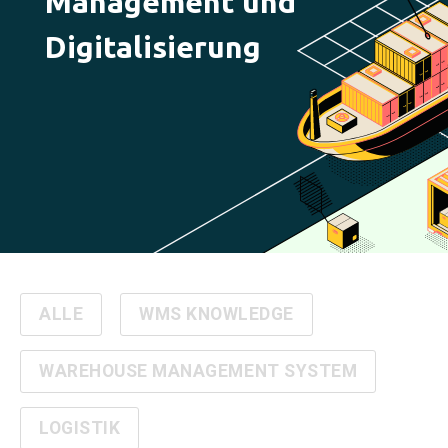
Management und
Digitalisierung
ALLE
WMS KNOWLEDGE
WAREHOUSE MANAGEMENT SYSTEM
LOGISTIK