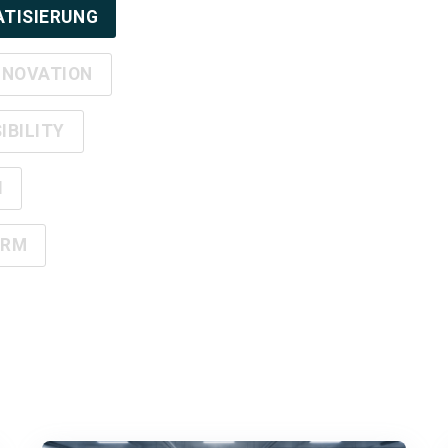
TISIERUNG
NNOVATION
IBILITY
I
ORM