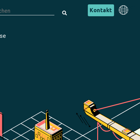
s ist ein Suchfeld mit einer automatischen Vorschlagsfunktion.
Deutsch
Kontakt
s gibt keine Vorschläge, da das Suchfeld leer ist.
Deutsch
ise