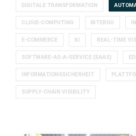
DIGITALE TRANSFORMATION
AUTOMA
CLOUD-COMPUTING
BITERGO
I
E-COMMERCE
KI
REAL-TIME VIS
SOFTWARE-AS-A-SERVICE (SAAS)
ED
INFORMATIONSSICHERHEIT
PLATTF
SUPPLY-CHAIN VISIBILITY