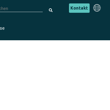
s ist ein Suchfeld mit einer automatischen Vorschlagsfunktion.
Deutsch
Kontakt
s gibt keine Vorschläge, da das Suchfeld leer ist.
Deutsch
ise