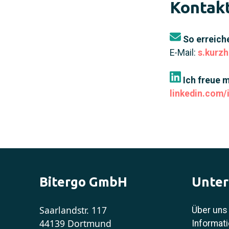
Kontakt
So erreiche
E-Mail:
s.kurz
Ich freue m
linkedin.com/
Bitergo GmbH
Unte
Saarlandstr. 117
Über uns
44139 Dortmund
Informati