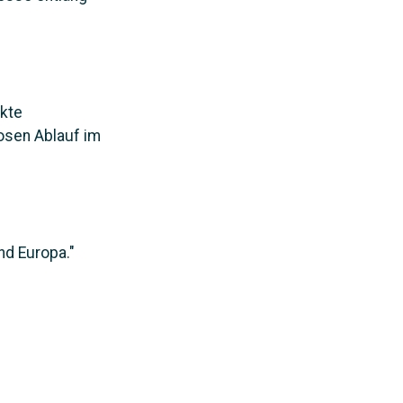
kte
osen Ablauf im
nd Europa."