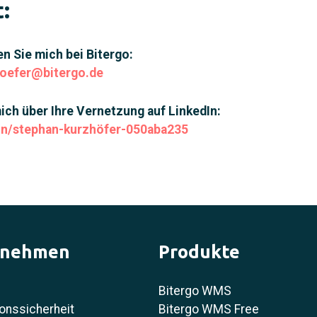
:
n Sie mich bei Bitergo:
hoefer@bitergo.de
ich über Ihre Vernetzung auf LinkedIn:
in/stephan-kurzhöfer-050aba235
rnehmen
Produkte
Bitergo WMS
onssicherheit
Bitergo WMS Free