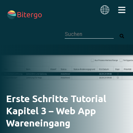
Dies ist ein Suchfeld mit einer autom
Deutsch
Erste Schritte Tutorial
Kapitel 3 – Web App
Wareneingang