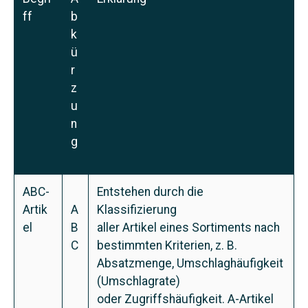
ff
b
k
ü
r
z
u
n
g
ABC-
Entstehen durch die
Artik
A
Klassifizierung
el
B
aller
Artikel
eines
Sortiments
nach
C
bestimmten Kriterien, z. B.
Absatzmenge, Umschlaghäufigkeit
(Umschlagrate)
oder Zugriffshäufigkeit. A-Artikel