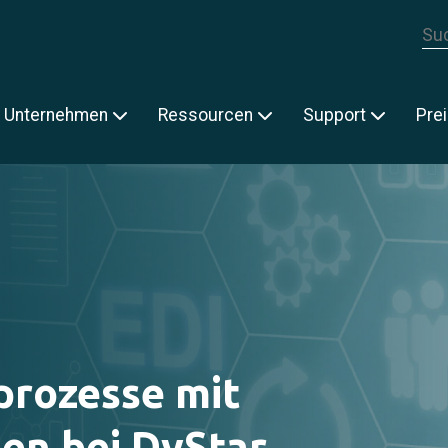
Die
E
Unternehmen
Ressourcen
Support
Pre
prozesse mit
en bei DyStar