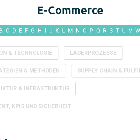
E-Commerce
B
C
D
E
F
G
H
I
J
K
L
M
N
O
P
Q
R
S
T
U
V
ON & TECHNOLOGIE
LAGERPROZESSE
ATEGIEN & METHODEN
SUPPLY CHAIN & FULF
UKTUR & INFRASTRUKTUR
T, KPIS UND SICHERHEIT