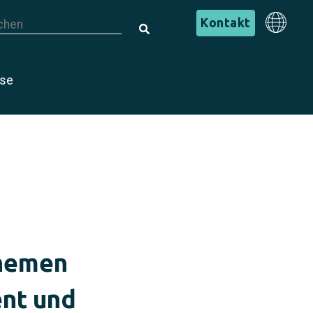
s ist ein Suchfeld mit einer automatischen Vorschlagsfunktion.
Deutsch
Kontakt
s gibt keine Vorschläge, da das Suchfeld leer ist.
Deutsch
ise
Themen
ent und