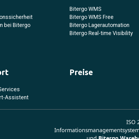
Bitergo WMS
onssicherheit
Bitergo WMS Free
 bei Bitergo
Bitergo Lagerautomation
Bitergo Real-time Visibility
rt
Preise
Services
rt-Assistent
ISO 2
Informationsmanagementsystem
und
Bitergo Wareh