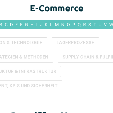
E-Commerce
B
C
D
E
F
G
H
I
J
K
L
M
N
O
P
Q
R
S
T
U
V
ON & TECHNOLOGIE
LAGERPROZESSE
ATEGIEN & METHODEN
SUPPLY CHAIN & FULF
UKTUR & INFRASTRUKTUR
T, KPIS UND SICHERHEIT