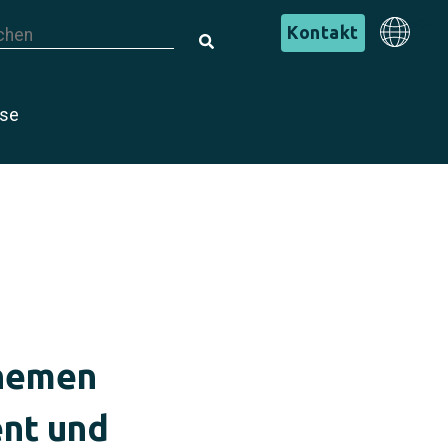
s ist ein Suchfeld mit einer automatischen Vorschlagsfunktion.
Deutsch
Kontakt
s gibt keine Vorschläge, da das Suchfeld leer ist.
Deutsch
ise
Themen
ent und