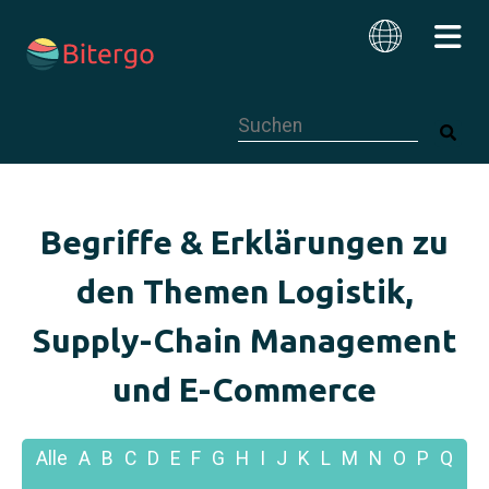
Dies ist ein Suchfeld mit einer autom
Deutsch
Begriffe & Erklärungen zu
den Themen Logistik,
Supply-Chain Management
und E-Commerce
Alle
A
B
C
D
E
F
G
H
I
J
K
L
M
N
O
P
Q