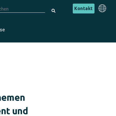
s ist ein Suchfeld mit einer automatischen Vorschlagsfunktion.
Deutsch
Kontakt
s gibt keine Vorschläge, da das Suchfeld leer ist.
Deutsch
ise
Themen
ent und