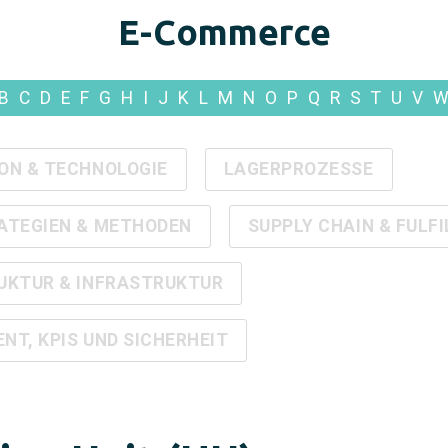
E-Commerce
B
C
D
E
F
G
H
I
J
K
L
M
N
O
P
Q
R
S
T
U
V
ON & TECHNOLOGIE
LAGERPROZESSE
ATEGIEN & METHODEN
SUPPLY CHAIN & FULF
UKTUR & INFRASTRUKTUR
T, KPIS UND SICHERHEIT