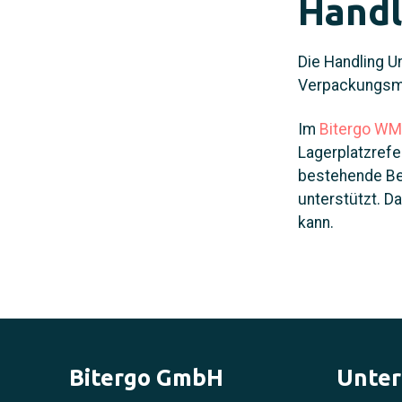
Handl
Die Handling Un
Verpackungsmat
Im
Bitergo WM
Lagerplatzrefe
bestehende Bes
unterstützt. D
kann.
Bitergo GmbH
Unte