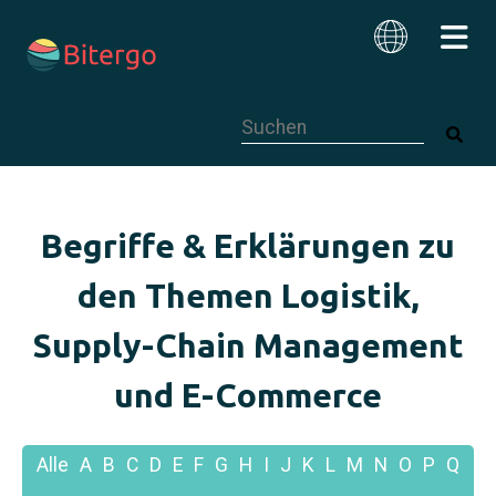
Dies ist ein Suchfeld mit einer autom
Deutsch
Begriffe & Erklärungen zu
den Themen Logistik,
Supply-Chain Management
und E-Commerce
Alle
A
B
C
D
E
F
G
H
I
J
K
L
M
N
O
P
Q