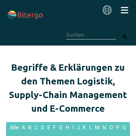
Dies ist ein Suchfeld mit einer autom
Deutsch
Begriffe & Erklärungen zu
den Themen Logistik,
Supply-Chain Management
und E-Commerce
Alle
A
B
C
D
E
F
G
H
I
J
K
L
M
N
O
P
Q