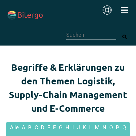
Dies ist ein Suchfeld mit einer autom
Deutsch
Begriffe & Erklärungen zu
den Themen Logistik,
Supply-Chain Management
und E-Commerce
Alle
A
B
C
D
E
F
G
H
I
J
K
L
M
N
O
P
Q