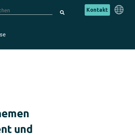
s ist ein Suchfeld mit einer automatischen Vorschlagsfunktion.
Deutsch
Kontakt
s gibt keine Vorschläge, da das Suchfeld leer ist.
Deutsch
ise
Themen
ent und