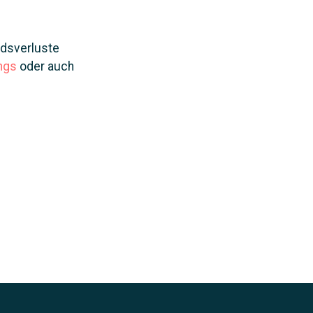
ndsverluste
ngs
oder auch