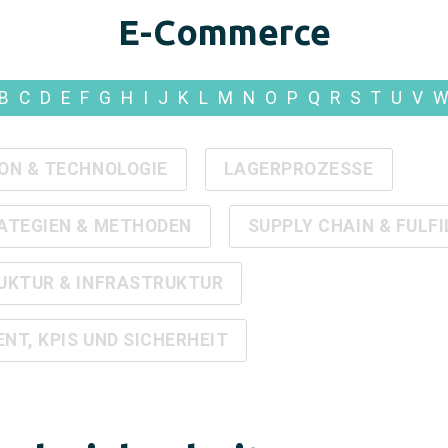
E-Commerce
B
C
D
E
F
G
H
I
J
K
L
M
N
O
P
Q
R
S
T
U
V
ON & TECHNOLOGIE
LAGERPROZESSE
ATEGIEN & METHODEN
SUPPLY CHAIN & FULF
UKTUR & INFRASTRUKTUR
T, KPIS UND SICHERHEIT