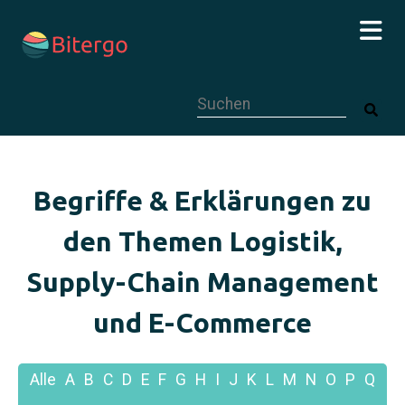
Dies ist ein Suchfeld mit einer autom
Begriffe & Erklärungen zu
den Themen Logistik,
Supply-Chain Management
und E-Commerce
Alle
A
B
C
D
E
F
G
H
I
J
K
L
M
N
O
P
Q