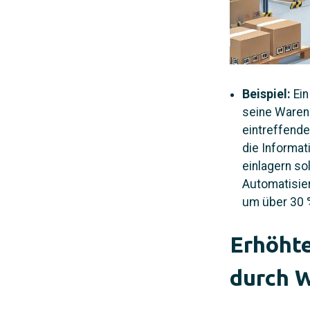
Beispiel:
Ei
seine Waren
eintreffend
die Informat
einlagern so
Automatisie
um über 30 
Erhöhte
durch