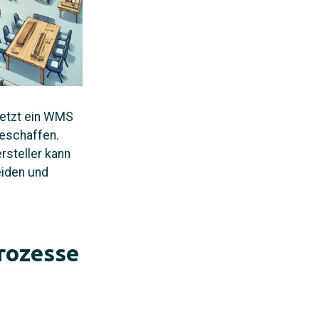
setzt ein WMS
beschaffen.
steller kann
eiden und
Prozesse