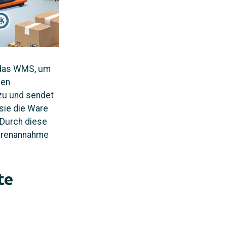
t das WMS, um
den
zu und sendet
 sie die Ware
. Durch diese
Warenannahme
te