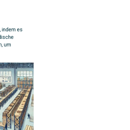
, indem es
dische
n, um