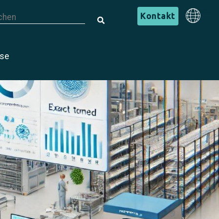
s ist ein Suchfeld mit einer automatischen Vorschlagsfunktion.
Deutsch
Kontakt
s gibt keine Vorschläge, da das Suchfeld leer ist.
Deutsch
ise