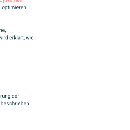
 Systemen
u optimieren
me,
rd erklärt, wie
erung der
e beschrieben