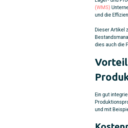
Lager- und Pro
(WMS)
Unterne
und die Effizi
Dieser Artikel
Bestandsmanage
dies auch die 
Vortei
Produk
Ein gut integri
Produktionspro
und mit Beispi
Kosten