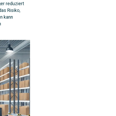
er reduziert
as Risiko,
en kann
n