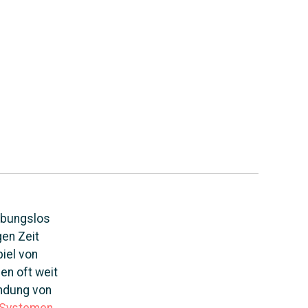
eibungslos
gen Zeit
iel von
men oft weit
indung von