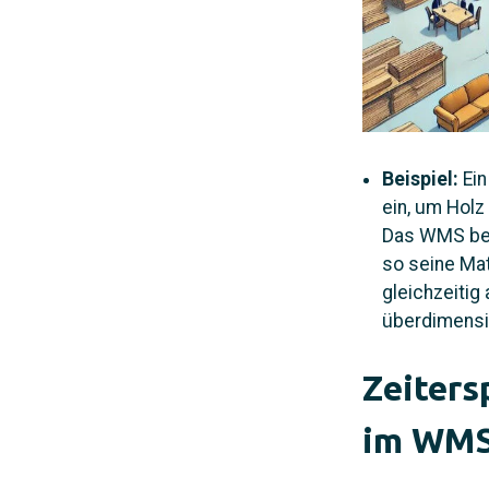
Beispiel:
Ein
ein, um Holz
Das WMS ber
so seine Ma
gleichzeitig
überdimensi
Zeiters
im WM